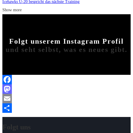
Icehawks U-20 bespricht das nächste Training
Show more
Folgt unserem Instagram Profil
und seht selbst, was es neues gibt.
Facebook
Mastodon
Email
Share
Folgt uns